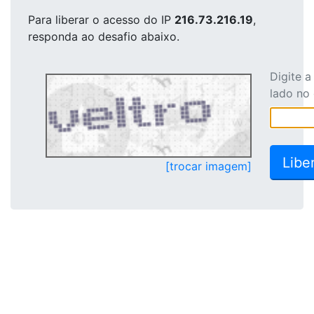
Para liberar o acesso
do IP
216.73.216.19
,
responda ao desafio abaixo.
Digite 
lado no
[trocar imagem]